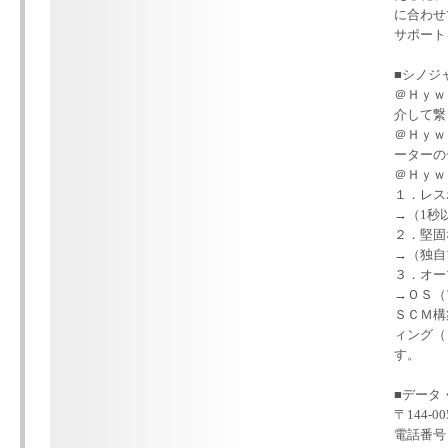
に合わせ
サポート
■シノジ
＠Ｈｙｗ
介して繋
＠Ｈｙｗ
ーターの
＠Ｈｙｗ
１．レス
→（1秒
２．堅固
→（独自
３．オー
→ＯＳ（
ＳＣＭ構
ィング（
す。
■データ
〒144-0
電話番号：