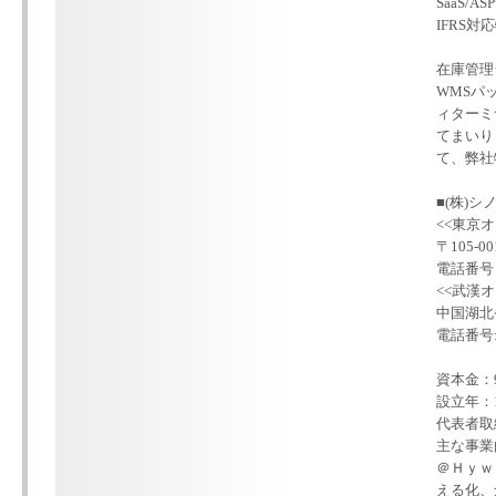
SaaS/
IF
在庫管理
WMSパ
ィターミ
てまいり
て、弊社
■(株)
<<東京オ
〒105-0
電話番号：0
<<武漢オ
中国湖北
電話番号:+8
資本金：9
設立年：1
代表者取
主な事業
＠Ｈｙｗ
える化、