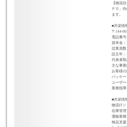
【物流任
ＰＯ」内
ます。
■共栄情
〒144-0
電話番号：0
資本金：1
従業員数：
設立年：1
代表者取
主な事業
お客様の
パッケー
ユーザー
業務指導
■共栄情
物流IT
在庫管理シ
運輸業務
検品支援