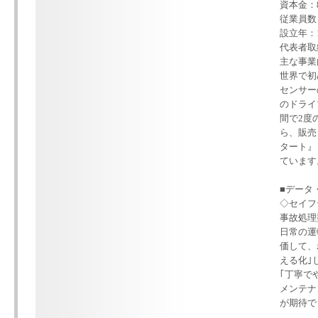
資本金：8
従業員数：
設立年：1
代表者取
主な事業
世界で初
センサー
のドライ
間で2度
ら、販売
タート』
ています
■データ
◇セイフ
事故処理
日常の運
価して、
える化｣
｢丁寧で
メンテナ
が期待で