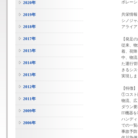
ボレーシ
2020年
共栄情報
2019年
シノジャ
2018年
アライア
2017年
【発足の
従来、物
2015年
着、荷降
中、物流
2014年
た運行管
きるシス
2013年
実現しま
2012年
【特徴】
①コスト
2011年
物流、広
ダウン要
2009年
IT機器
ハンディ
2006年
での一覧
事故予防
佐川急便