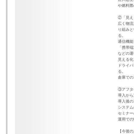
や燃料際
②「見え
広く物流
り組みと
る。
通信機能
「携帯端
などの運
見える化
ドライバ
る。
倉庫での
③アフタ
導入から
導入後の
システム
セミナー
運用での
【今後の